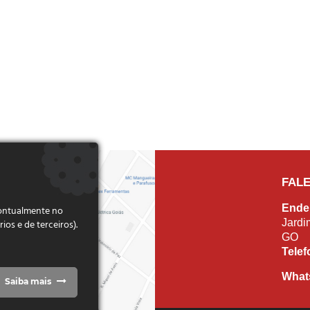
FAL
Ende
pontualmente no
Jardi
s e de terceiros).
GO
Tele
What
Saiba mais