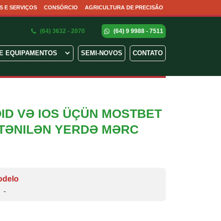
S E SERVIÇOS
CONSÓRCIO
AGRICULTURA DE PRECISÃO
(64) 3632 - 2070
(64) 9 9988 - 7511
E EQUIPAMENTOS
SEMI-NOVOS
CONTATO
D VƏ IOS ÜÇÜN MOSTBET
̇STƏNILƏN YERDƏ MƏRC
odelo
-