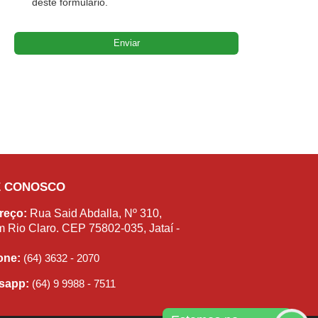
deste formulário.
E CONOSCO
reço:
Rua Said Abdalla, Nº 310,
m Rio Claro. CEP 75802-035, Jataí -
fone:
(64) 3632 - 2070
sapp:
(64) 9 9988 - 7511