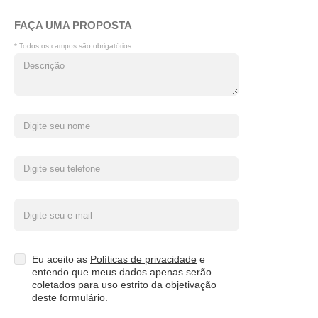
FAÇA UMA PROPOSTA
* Todos os campos são obrigatórios
Eu aceito as
Políticas de privacidade
e
entendo que meus dados apenas serão
coletados para uso estrito da objetivação
deste formulário.