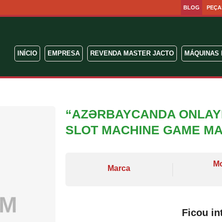
BLOG
PEÇA
INÍCIO
EMPRESA
REVENDA MASTER JACTO
MÁQUINAS 
“AZƏRBAYCANDA ONLAYN 
SLOT MACHINE GAME M
M
Marca
Ficou in