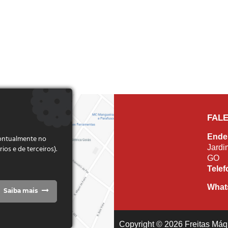
FAL
Ende
pontualmente no
Jardi
s e de terceiros).
GO
Tele
What
Saiba mais
Copyright © 2026 Freitas Máqu