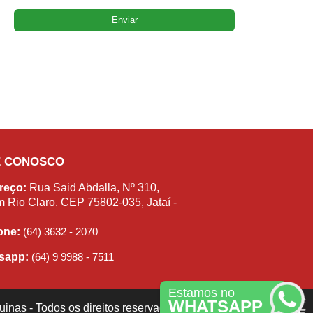
E CONOSCO
reço:
Rua Said Abdalla, Nº 310,
m Rio Claro. CEP 75802-035, Jataí -
fone:
(64) 3632 - 2070
sapp:
(64) 9 9988 - 7511
Estamos no
WHATSAPP
inas - Todos os direitos reservados