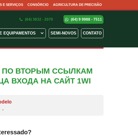
S E SERVIÇOS
CONSÓRCIO
AGRICULTURA DE PRECISÃO
(64) 3632 - 2070
(64) 9 9988 - 7511
E EQUIPAMENTOS
SEMI-NOVOS
CONTATO
N ПО ВТОРЫМ ССЫЛКАМ
А ВХОДА НА САЙТ 1WI
odelo
-
teressado?