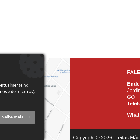
FAL
Ende
pontualmente no
Jardi
s e de terceiros).
GO
Tele
What
Saiba mais
Copyright © 2026 Freitas Máqu