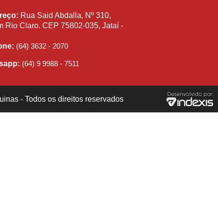
inas het rendement voor boeren verhogen, opent zich nu een ongekende
 a unique collaboration with a casino offers the chance to transform leis
reço:
Rua Said Abdalla, Nº 310,
d, waarbij de toewijding aan agrarische excellentie van Freitas Máqu
m Rio Claro. CEP 75802-035, Jataí -
fone:
(64) 3632 - 2070
sapp:
(64) 9 9988 - 7511
inas - Todos os direitos reservados