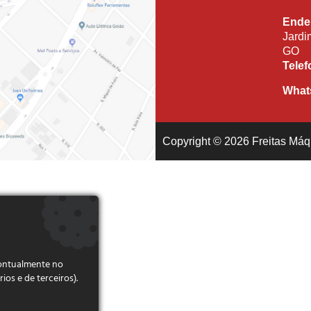
oductiviteit, net zoals de efficiënte technologieën van Freitas Máqu
ere partnerships bloom alongside crops, an exciting opportunity emerges as
Ende
elden navigeert, wordt nu een spannende nieuwe dynamiek geïntroduceer
Jardi
GO
Tele
What
Copyright © 2026 Freitas Máqu
pontualmente no
s e de terceiros).