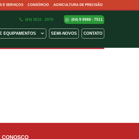
S E SERVIÇOS
CONSÓRCIO
AGRICULTURA DE PRECISÃO
(64) 3632 - 2070
(64) 9 9988 - 7511
E EQUIPAMENTOS
SEMI-NOVOS
CONTATO
DeltaForce opmaakt voor een efficiëntere oogst, biedt BetPlay Casino 
 Freitas Máquinas, mogą być równie ekscytujące jak gra w kasynie, w k
 naast productiviteit ook spannende ervaringen te oogsten; het bezoek
 leading to exciting initiatives like the promotion of non-GamStop cas
thedefendant.org.uk
 op freitasmaquinas.com.br worden aangeboden, de oogsten maximaliseer
 unique gaming experience at
brings a refreshing twi
fortunefives
wordt nu een spannend nieuw speelveld aangeboden, dat de scherpe g
gaming experience at
offers a delightful diversion, allowing e
E CONOSCO