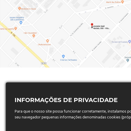
Al igual que un agricultor busca las mejores semilla
En el fascinante mundo de la agricultura moderna, do
INFORMAÇÕES DE PRIVACIDADE
Para que o nosso site possa funcionar corretamente, instalamos 
seu navegador pequenas informações denominadas cookies (próprio