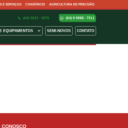
S E SERVIÇOS
CONSÓRCIO
AGRICULTURA DE PRECISÃO
(64) 3632 - 2070
(64) 9 9988 - 7511
E EQUIPAMENTOS
SEMI-NOVOS
CONTATO
jące się warunki rynkowe i środowiskowe. Taka elastyczność pomaga 
ore taking action. Long-term success often depends on balancing experi
y arises from the realm of gaming, enticing enthusiasts to explore the ex
s productores del campo, frecuentemente surgen iniciativas que rompen
E CONOSCO