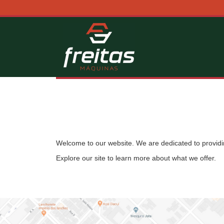
Welcome to our website. We are dedicated to providin
Explore our site to learn more about what we offer.
Efektywne zarządzanie gospodarstwem wymaga ciągłe
Modern agricultural businesses rely on careful plann
In the rich landscape of agricultural innovation, wher
En la vasta tierra cultivada de oportunidades, dond