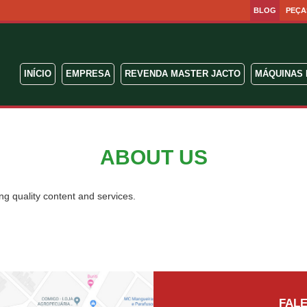
BLOG
PEÇA
INÍCIO
EMPRESA
REVENDA MASTER JACTO
MÁQUINAS 
ABOUT US
g quality content and services.
go monitorowania sytuacji oraz gotowości do reagowania na zmienia
ing, resource management, and the ability to evaluate opportunities bef
e partnerships bloom and yield fruitful results, a captivating opportunit
e la maquinaria agrícola se convierte en aliada indispensable para lo
FAL