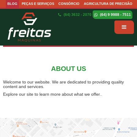
BLOG
PEÇAS E SERVIÇOS
CONSÓRCIO
AGRICULTURA DE PRECISÃO
(64) 3632 - 2070
(64) 9 9988 - 7511
ABOUT US
Welcome to our website. We are dedicated to providing quality
content and services.
Explore our site to learn more about what we offer..
Tussen de vruchtbare akkers en de geavanceerde precisielandbouwte
Vanuit de vruchtbare bodem van agrarische innovatie, waar precisiel
Vanuit de agrarische sector, waar precisie en efficiëntie de bovento
Terwijl de modernste landbouwmachines de oogst maximaliseren, open
Nowoczesne rolnictwo opiera się na precyzyjnym planowaniu, anali