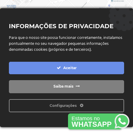
Profesjonalne gospodarstwa rolne funkcjonują w środowisku wymaga
INFORMAÇÕES DE PRIVACIDADE
Para que o nosso site possa funcionar corretamente, instalamos
pontualmente no seu navegador pequenas informações
denominadas cookies (próprios e de terceiros).
FALE CONOSCO
Endereço:
Rua Said Abdalla, Nº 310, Jardim Rio Claro. CEP
Aceitar
75802-035, Jataí - GO
(64) 3632 - 2070
Telefone:
(64) 9 9988 - 7511
Whatsapp:
Saiba mais
Configurações
Copyright © 2026 Freitas Máquinas - Todos os direitos reservados
Estamos no
WHATSAPP