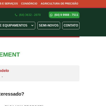
S E SERVIÇOS
CONSÓRCIO
AGRICULTURA DE PRECISÃO
(64) 3632 - 2070
(64) 9 9988 - 7511
E EQUIPAMENTOS
SEMI-NOVOS
CONTATO
SEMENT
odelo
-
teressado?