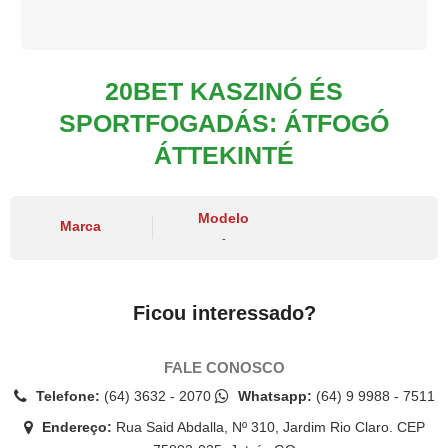
20BET KASZINÓ ÉS
SPORTFOGADÁS: ÁTFOGÓ
ÁTTEKINTÉ
Modelo
Marca
-
Ficou interessado?
FALE CONOSCO
Telefone:
(64) 3632 - 2070
Whatsapp:
(64) 9 9988 - 7511
Endereço:
Rua Said Abdalla, Nº 310, Jardim Rio Claro. CEP