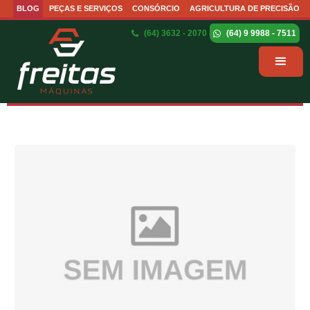
BLOG
PEÇAS E SERVIÇOS
CONSÓRCIO
AGRICULTURA DE PRECISÃO
(64) 3632 - 2070
(64) 9 9988 - 7511