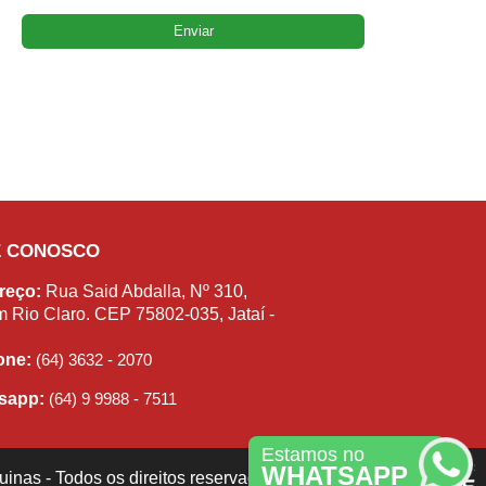
E CONOSCO
reço:
Rua Said Abdalla, Nº 310,
m Rio Claro. CEP 75802-035, Jataí -
fone:
(64) 3632 - 2070
sapp:
(64) 9 9988 - 7511
Estamos no
WHATSAPP
inas - Todos os direitos reservados