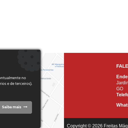
FAL
Ende
pontualmente no
Jardi
s e de terceiros).
GO
Tele
What
Saiba mais
Copyright © 2026 Freitas Máqu