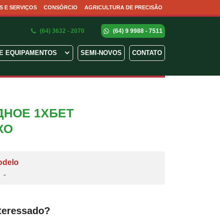
S E SERVIÇOS
CONSÓRCIO
AGRICULTURA DE PRECISÃO
(64) 3632 - 2070
(64) 9 9988 - 7511
E EQUIPAMENTOS
SEMI-NOVOS
CONTATO
ДНОЕ 1ХБЕТ
ХО
odelo
-
teressado?