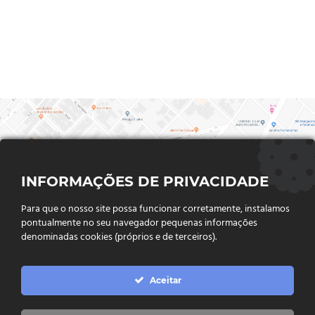
INFORMAÇÕES DE PRIVACIDADE
Para que o nosso site possa funcionar corretamente, instalamos
pontualmente no seu navegador pequenas informações
denominadas cookies (próprios e de terceiros).
FALE CONOSCO
Aceitar
Endereço:
Rua Said Abdalla, Nº 310, Jardim Rio Claro. CEP
75802-035, Jataí - GO