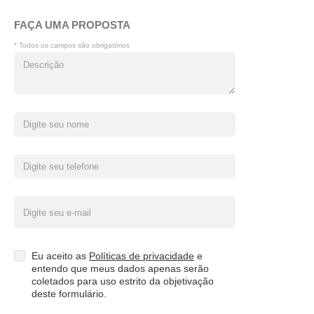
FAÇA UMA PROPOSTA
* Todos os campos são obrigatórios
Eu aceito as
Políticas de privacidade
e
entendo que meus dados apenas serão
coletados para uso estrito da objetivação
deste formulário.