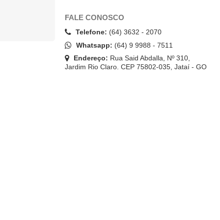
FALE CONOSCO
Telefone:
(64) 3632 - 2070
Whatsapp:
(64) 9 9988 - 7511
Endereço:
Rua Said Abdalla, Nº 310,
Jardim Rio Claro. CEP 75802-035, Jataí - GO