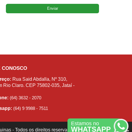
E CONOSCO
reço:
Rua Said Abdalla, Nº 310,
m Rio Claro. CEP 75802-035, Jataí -
fone:
(64) 3632 - 2070
sapp:
(64) 9 9988 - 7511
Estamos no
WHATSAPP
inas - Todos os direitos reservados