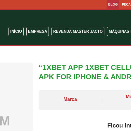
BLOG
PEÇA
INÍCIO
EMPRESA
REVENDA MASTER JACTO
MÁQUINAS 
“1XBET APP 1XBET CEL
APK FOR IPHONE & ANDR
M
Marca
Ficou in