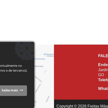
FAL
Ende
pontualmente no
Jardi
s e de terceiros).
GO
Tele
What
Saiba mais
Copyright © 2026 Freitas Máqu