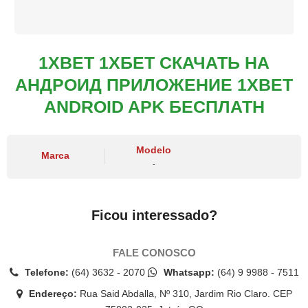
1XBET 1ХБЕТ СКАЧАТЬ НА
АНДРОИД ПРИЛОЖЕНИЕ 1XBET
ANDROID APK БЕСПЛАТН
Modelo
Marca
-
Ficou interessado?
FALE CONOSCO
Telefone:
(64) 3632 - 2070
Whatsapp:
(64) 9 9988 - 7511
Endereço:
Rua Said Abdalla, Nº 310, Jardim Rio Claro. CEP