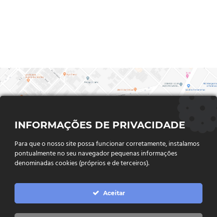
INFORMAÇÕES DE PRIVACIDADE
Para que o nosso site possa funcionar corretamente, instalamos
pontualmente no seu navegador pequenas informações
denominadas cookies (próprios e de terceiros).
FALE CONOSCO
Aceitar
Endereço:
Rua Said Abdalla, Nº 310, Jardim Rio Claro. CEP
75802-035, Jataí - GO