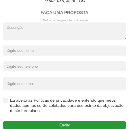
75802-035, Jataí - GO
FAÇA UMA PROPOSTA
* Todos os campos são obrigatórios
Eu aceito as
Políticas de privacidade
e entendo que meus
dados apenas serão coletados para uso estrito da objetivação
deste formulário.