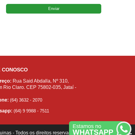
E CONOSCO
reço:
Rua Said Abdalla, Nº 310,
m Rio Claro. CEP 75802-035, Jataí -
fone:
(64) 3632 - 2070
sapp:
(64) 9 9988 - 7511
Estamos no
WHATSAPP
inas - Todos os direitos reservados