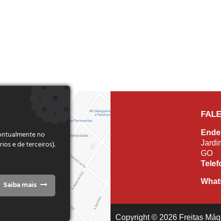
FAL
Ende
pontualmente no
Jardi
s e de terceiros).
GO
Tele
What
Saiba mais
Copyright © 2026 Freitas Máqu