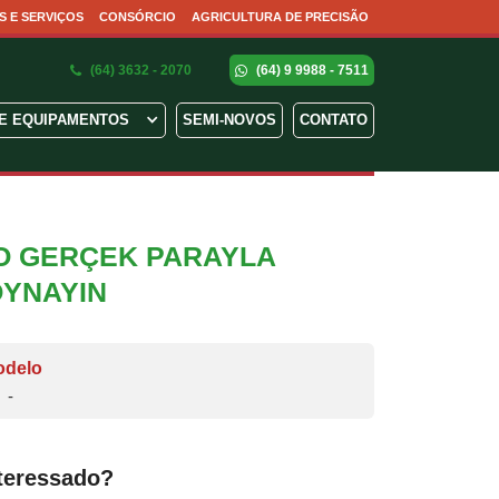
S E SERVIÇOS
CONSÓRCIO
AGRICULTURA DE PRECISÃO
(64) 3632 - 2070
(64) 9 9988 - 7511
E EQUIPAMENTOS
SEMI-NOVOS
CONTATO
NO GERÇEK PARAYLA
OYNAYIN
odelo
-
teressado?