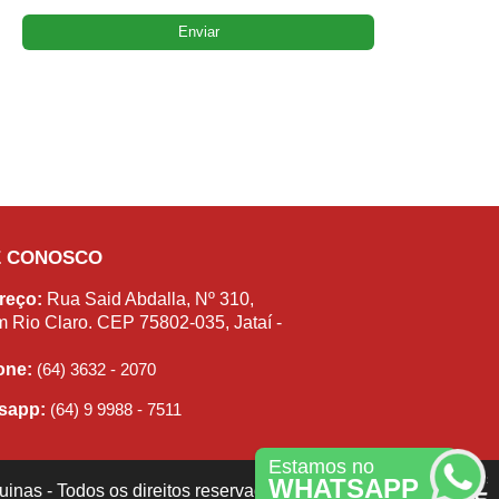
E CONOSCO
reço:
Rua Said Abdalla, Nº 310,
m Rio Claro. CEP 75802-035, Jataí -
fone:
(64) 3632 - 2070
sapp:
(64) 9 9988 - 7511
Estamos no
WHATSAPP
inas - Todos os direitos reservados