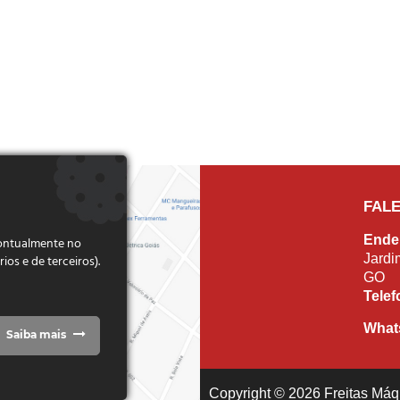
FAL
Ende
pontualmente no
Jardi
s e de terceiros).
GO
Tele
What
Saiba mais
Copyright © 2026 Freitas Máqu