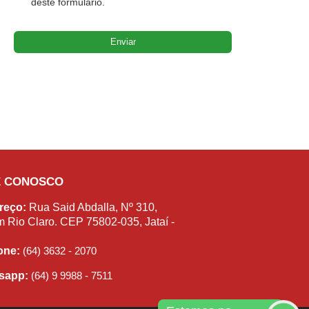
deste formulário.
E CONOSCO
reço:
Rua Said Abdalla, Nº 310,
m Rio Claro. CEP 75802-035, Jataí -
fone:
(64) 3632 - 2070
sapp:
(64) 9 9988 - 7511