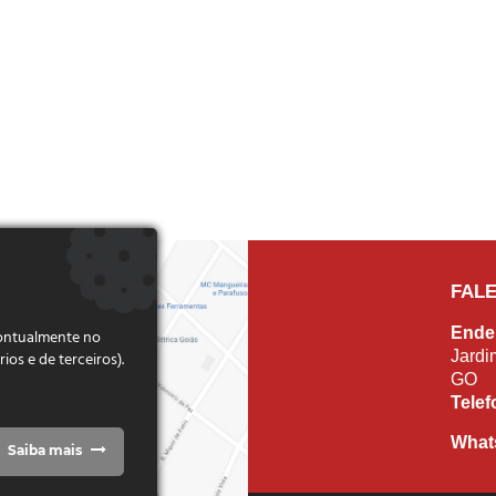
FAL
Ende
pontualmente no
Jardi
s e de terceiros).
GO
Tele
What
Saiba mais