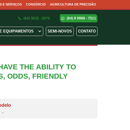
S E SERVIÇOS
CONSÓRCIO
AGRICULTURA DE PRECISÃO
(64) 3632 - 2070
(64) 9 9988 - 7511
E EQUIPAMENTOS
SEMI-NOVOS
CONTATO
 HAVE THE ABILITY TO
S, ODDS, FRIENDLY
odelo
-