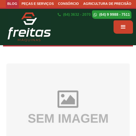
BLOG
PEÇAS E SERVIÇOS
CONSÓRCIO
AGRICULTURA DE PRECISÃO
(64) 3632 - 2070
(64) 9 9988 - 7511