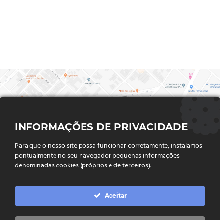
INFORMAÇÕES DE PRIVACIDADE
Para que o nosso site possa funcionar corretamente, instalamos
pontualmente no seu navegador pequenas informações
denominadas cookies (próprios e de terceiros).
FALE CONOSCO
Aceitar
Endereço:
Rua Said Abdalla, Nº 310, Jardim Rio Claro. CEP
75802-035, Jataí - GO