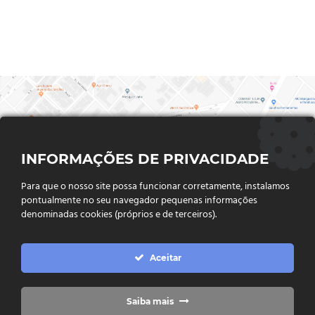
INFORMAÇÕES DE PRIVACIDADE
Para que o nosso site possa funcionar corretamente, instalamos
pontualmente no seu navegador pequenas informações
denominadas cookies (próprios e de terceiros).
FALE CONOSCO
Aceitar
Endereço:
Rua Said Abdalla, Nº 310, Jardim Rio Claro. CEP
75802-035, Jataí - GO
(64) 3632 - 2070
Telefone:
Saiba mais