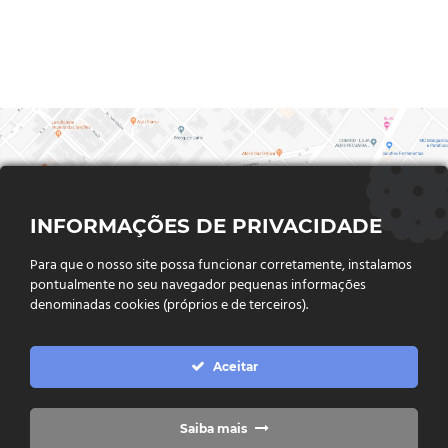
INFORMAÇÕES DE PRIVACIDADE
Para que o nosso site possa funcionar corretamente, instalamos
pontualmente no seu navegador pequenas informações
denominadas cookies (próprios e de terceiros).
FALE CONOSCO
Aceitar
Endereço:
Rua Said Abdalla, Nº 310, Jardim Rio Claro. CEP
75802-035, Jataí - GO
(64) 3632 - 2070
Telefone:
Saiba mais