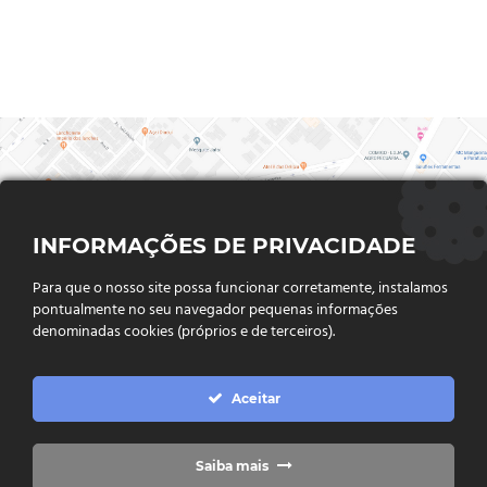
INFORMAÇÕES DE PRIVACIDADE
Para que o nosso site possa funcionar corretamente, instalamos
pontualmente no seu navegador pequenas informações
denominadas cookies (próprios e de terceiros).
FALE CONOSCO
Aceitar
Endereço:
Rua Said Abdalla, Nº 310, Jardim Rio Claro. CEP
75802-035, Jataí - GO
(64) 3632 - 2070
Telefone:
Saiba mais