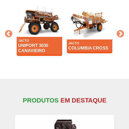
JACTO
JACTO
JACT
UNIPORT 3030
COLUMBIA CROSS
UNIP
EX
CANAVIEIRO
PRODUTOS
EM DESTAQUE