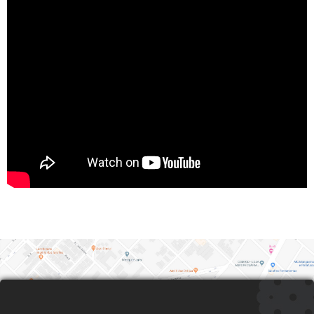
Als een industriële configuratie waarin elk onderdeel een specifieke
Als een keten van operaties waarin iedere stap voortbouwt op de vo
Als een geoptimaliseerd werkproces waarin machines worden ingezet
Come un sistema meccanico in cui ogni componente contribuisce al 
W środowisku technicznym, gdzie każdy element maszyny wpływa bez
Podobnie jak w strukturze maszynowej, gdzie wszystkie komponenty 